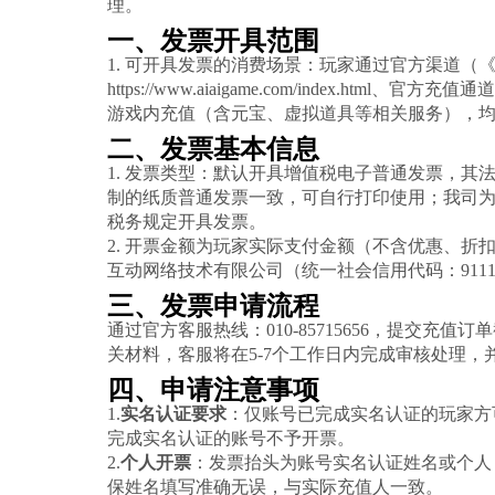
理。
一、发票开具范围
1. 可开具发票的消费场景：玩家通过官方渠道（
https://www.aiaigame.com/index.html、官方充值通道h
游戏内充值（含元宝、虚拟道具等相关服务），
二、发票基本信息
1. 发票类型：默认开具增值税电子普通发票，其
制的纸质普通发票一致，可自行打印使用；我司
税务规定开具发票。
2. 开票金额为玩家实际支付金额（不含优惠、折
互动网络技术有限公司（统一社会信用代码：91110107
三、发票申请流程
通过官方客服热线：
010-85715656，提交
关材料，客服将在5-7个工作日内完成审核处理，
四、申请注意事项
1.
实名认证要求
：仅账号已完成实名认证的玩家方
完成实名认证的账号不予开票。
2.
个人开票
：发票抬头为账号实名认证姓名或个人
保姓名填写准确无误，与实际充值人一致。