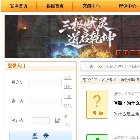
官网首页
客服首页
充值中心
密保中心
<
1
2
登录入口
问 题
立即
您的位置：
客服专区
>
角色创建与
用户名
注册
编号：
CS1009
忘记
密 码
问题：为什么
密码
为什么建立角
换一
验证码
张
回答时间：
201