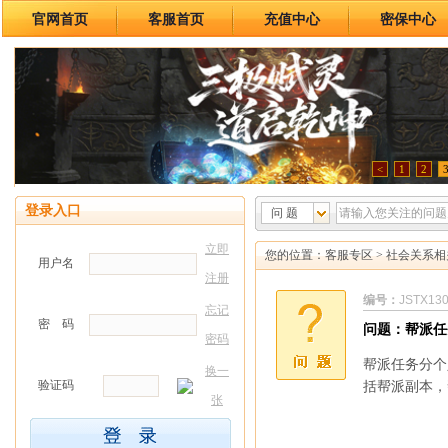
官网首页
客服首页
充值中心
密保中心
<
1
2
登录入口
问 题
立即
您的位置：
客服专区
>
社会关系
用户名
注册
编号：
JSTX13
忘记
密 码
问题：帮派任
密码
帮派任务分个
换一
验证码
括帮派副本，
张