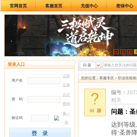
官网首页
客服首页
充值中心
密保中心
<
1
2
登录入口
问 题
立即
您的位置：
客服专区
>
职业技能相
用户名
注册
编号：
JST
忘记
密 码
相关
密码
问题：圣
换一
验证码
张
达到等级
得‘圣兽