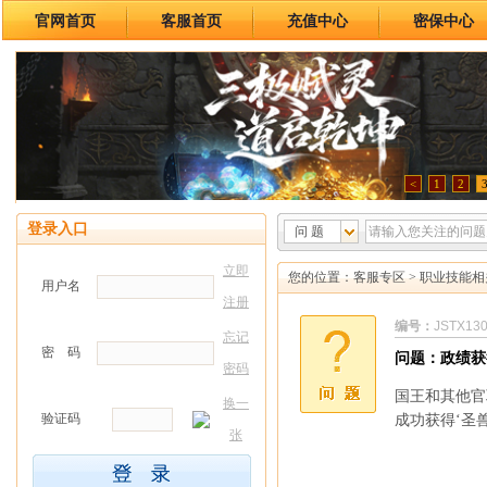
官网首页
客服首页
充值中心
密保中心
<
1
2
登录入口
问 题
立即
您的位置：
客服专区
>
职业技能相
用户名
注册
编号：
JSTX13
忘记
密 码
问题：政绩获
密码
国王和其他官
换一
验证码
成功获得‘圣
张