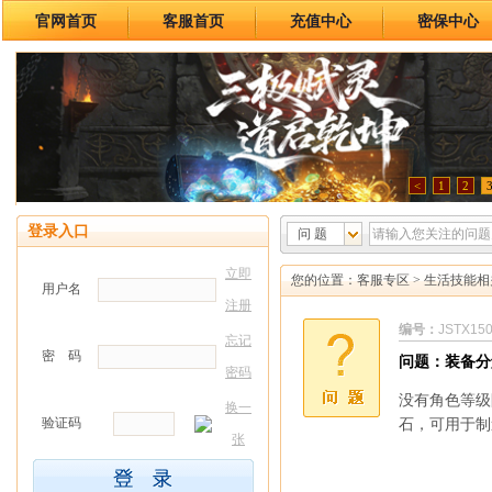
官网首页
客服首页
充值中心
密保中心
<
1
2
登录入口
问 题
立即
您的位置：
客服专区
>
生活技能相
用户名
注册
编号：
JSTX15
忘记
密 码
问题：装备分
密码
没有角色等级
换一
验证码
石，可用于制
张