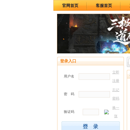
官网首页
客服首页
登录入口
立即
用户名
注册
忘记
密 码
密码
换一
验证码
张