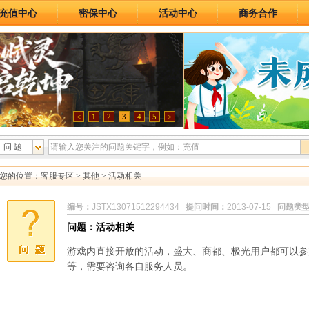
充值中心
密保中心
活动中心
商务合作
<
1
2
3
4
5
>
问 题
您的位置：
客服专区
>
其他
> 活动相关
编号：
JSTX13071512294434
提问时间：
2013-07-15
问题类
问题：活动相关
游戏内直接开放的活动，盛大、商都、极光用户都可以参
等，需要咨询各自服务人员。