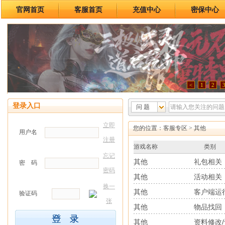
官网首页
客服首页
充值中心
密保中心
<
1
2
登录入口
问 题
立即
您的位置：
客服专区
> 其他
用户名
注册
游戏名称
类别
忘记
其他
礼包相关
密 码
密码
其他
活动相关
换一
其他
客户端运
验证码
张
其他
物品找回
其他
资料修改