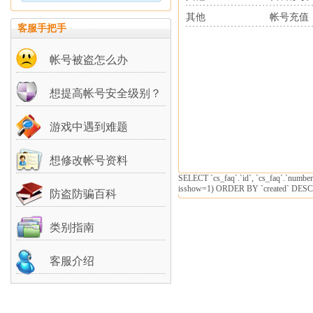
其他
帐号充值
客服手把手
帐号被盗怎么办
想提高帐号安全级别？
游戏中遇到难题
想修改帐号资料
SELECT `cs_faq`.`id`, `cs_faq`.`number
isshow=1) ORDER BY `created` DESC
防盗防骗百科
类别指南
客服介绍