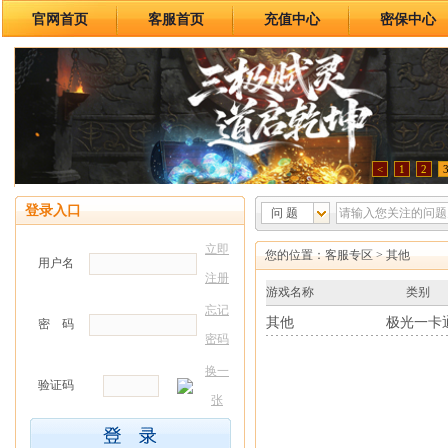
官网首页
客服首页
充值中心
密保中心
<
1
2
登录入口
问 题
立即
您的位置：
客服专区
> 其他
用户名
注册
游戏名称
类别
忘记
其他
极光一卡
密 码
密码
换一
验证码
张